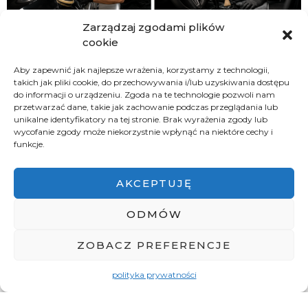
Zarządzaj zgodami plików
cookie
Aby zapewnić jak najlepsze wrażenia, korzystamy z technologii,
takich jak pliki cookie, do przechowywania i/lub uzyskiwania dostępu
do informacji o urządzeniu. Zgoda na te technologie pozwoli nam
przetwarzać dane, takie jak zachowanie podczas przeglądania lub
unikalne identyfikatory na tej stronie. Brak wyrażenia zgody lub
wycofanie zgody może niekorzystnie wpłynąć na niektóre cechy i
funkcje.
Z przyjemnością odpowiemy na każde
pytanie, rozwiejemy wszelkie
AKCEPTUJĘ
wątpliwości oraz zaproponujemy
ODMÓW
najbardziej efektowny system
ZOBACZ PREFERENCJE
sprzątania w Państwa domu,
mieszkaniu lub biurze.
polityka prywatności