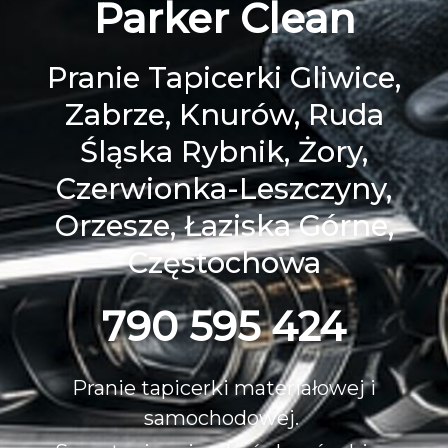
Parker Clean
Pranie Tapicerki Gliwice,
Zabrze, Knurów, Ruda
Śląska Rybnik, Żory,
Czerwionka-Leszczyny,
Orzesze, Łaziska Górne,
Częstochowa
790 595 424
Pranie tapicerki materiałowej i
samochodowej.